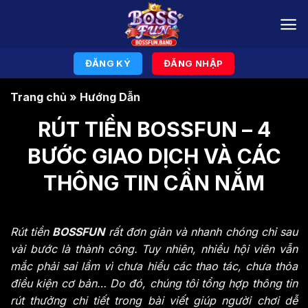
Bỏ
qua
nội
dung
ĐĂNG KÝ
ĐĂNG NHẬP
Trang chủ
»
Hướng Dẫn
RÚT TIỀN BOSSFUN – 4
BƯỚC GIAO DỊCH VÀ CÁC
THÔNG TIN CẦN NẮM
Rút tiền
BOSSFUN
rất đơn giản và nhanh chóng chỉ sau
vài bước là thành công. Tuy nhiên, nhiều hội viên vẫn
mắc phải sai lầm vì chưa hiểu các thao tác, chưa thỏa
điều kiện cơ bản… Do đó, chúng tôi tổng hợp thông tin
rút thưởng chi tiết trong bài viết giúp người chơi dễ