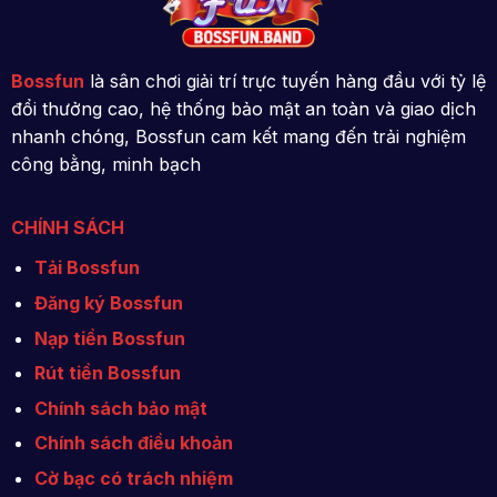
Bossfun
là sân chơi giải trí trực tuyến hàng đầu với tỷ lệ
đổi thưởng cao, hệ thống bảo mật an toàn và giao dịch
nhanh chóng, Bossfun cam kết mang đến trải nghiệm
công bằng, minh bạch
CHÍNH SÁCH
Tải Bossfun
Đăng ký Bossfun
Nạp tiền Bossfun
Rút tiền Bossfun
Chính sách bảo mật
Chính sách điều khoản
Cờ bạc có trách nhiệm