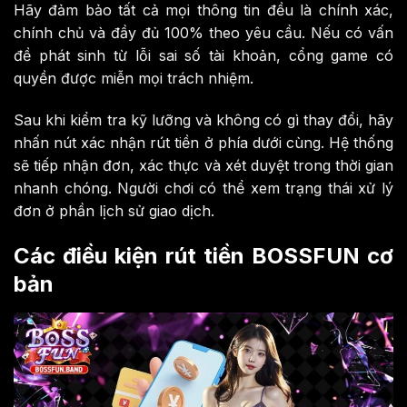
Hãy đảm bảo tất cả mọi thông tin đều là chính xác,
chính chủ và đầy đủ 100% theo yêu cầu. Nếu có vấn
đề phát sinh từ lỗi sai số tài khoản, cổng game có
quyền được miễn mọi trách nhiệm.
Sau khi kiểm tra kỹ lưỡng và không có gì thay đổi, hãy
nhấn nút xác nhận rút tiền ở phía dưới cùng. Hệ thống
sẽ tiếp nhận đơn, xác thực và xét duyệt trong thời gian
nhanh chóng. Người chơi có thể xem trạng thái xử lý
đơn ở phần lịch sử giao dịch.
Các điều kiện rút tiền BOSSFUN cơ
bản