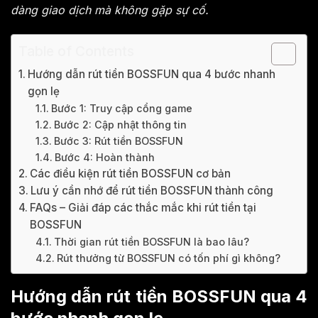
dàng giao dịch mà không gặp sự cố.
Table of Contents
Hướng dẫn rút tiền BOSSFUN qua 4 bước nhanh
gọn lẹ
Bước 1: Truy cập cổng game
Bước 2: Cập nhật thông tin
Bước 3: Rút tiền BOSSFUN
Bước 4: Hoàn thành
Các điều kiện rút tiền BOSSFUN cơ bản
Lưu ý cần nhớ để rút tiền BOSSFUN thành công
FAQs – Giải đáp các thắc mắc khi rút tiền tại
BOSSFUN
Thời gian rút tiền BOSSFUN là bao lâu?
Rút thưởng từ BOSSFUN có tốn phí gì không?
Hướng dẫn rút tiền BOSSFUN qua 4