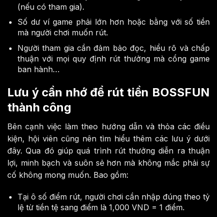
(nếu có tham gia).
Số dư ví game phải lớn hơn hoặc bằng với số tiền
mà người chơi muốn rút.
Người tham gia cần đảm bảo đọc, hiểu rõ và chấp
thuận với mọi quy định rút thưởng mà cổng game
ban hành…
Lưu ý cần nhớ để rút tiền BOSSFUN
thành công
Bên cạnh việc làm theo hướng dẫn và thỏa các điều
kiện, hội viên cũng nên tìm hiểu thêm các lưu ý dưới
đây. Qua đó giúp quá trình rút thưởng diễn ra thuận
lợi, minh bạch và suôn sẻ hơn mà không mắc phải sự
cố không mong muốn. Bao gồm:
Tại ô số điểm rút, người chơi cần nhập đúng theo tỷ
lệ từ tiền tệ sang điểm là 1,000 VND = 1 điểm.