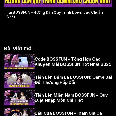
Tải BOSSFUN – Hướng Dẫn Quy Trình Download Chuẩn
Nhất
Bài viết mới
Code BOSSFUN – Tổng Hợp Các
Khuyến Mãi BOSSFUN Hot Nhất 2025
Tiến Lên Đếm Lá BOSSFUN: Game Bài
Đổi Thưởng Hấp Dẫn
Tiến Lên Miền Nam BOSSFUN – Quy
Luật Nhập Môn Chi Tiết
Bầu Cua BOSSFUN -Tham Gia Cá