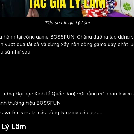
Tiểu sử tác giả Lý Lâm
u hành tại cổng game BOSSFUN. Chặng đường tạo dựng và p
 vượt qua tất cả và dựng xây nên cổng game đầy chất lượn
ểu sử như sau:
Trường Đại học Kinh tế Quốc dân) với bằng cử nhân loại xuấ
 hành thương hiệu BOSSFUN
úc và làm việc tại các công ty game cá cược…
ả Lý Lâm