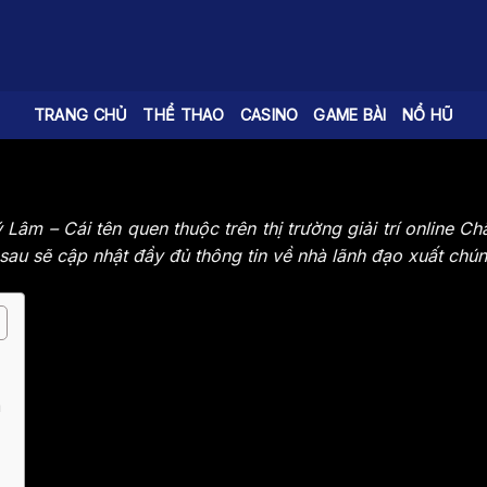
TRANG CHỦ
THỂ THAO
CASINO
GAME BÀI
NỔ HŨ
Lâm – Cái tên quen thuộc trên thị trường giải trí online Ch
au sẽ cập nhật đầy đủ thông tin về nhà lãnh đạo xuất chúng
m