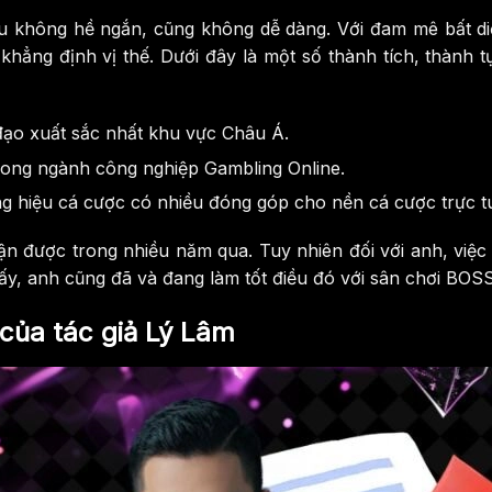
ệu không hề ngắn, cũng không dễ dàng. Với đam mê bất d
hẳng định vị thế. Dưới đây là một số thành tích, thành t
 đạo xuất sắc nhất khu vực Châu Á.
trong ngành công nghiệp Gambling Online.
g hiệu cá cược có nhiều đóng góp cho nền cá cược trực t
ận được trong nhiều năm qua. Tuy nhiên đối với anh, việ
thấy, anh cũng đã và đang làm tốt điều đó với sân chơi BO
 của tác giả Lý Lâm