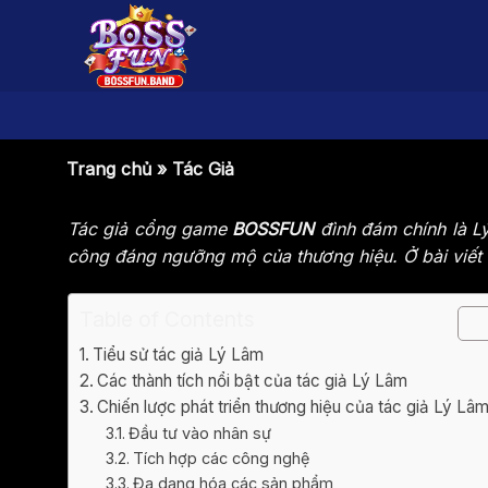
Bỏ
qua
nội
dung
Trang chủ
»
Tác Giả
Tác giả cổng game
BOSSFUN
đình đám chính là Lý 
công đáng ngưỡng mộ của thương hiệu. Ở bài viết s
Table of Contents
Tiểu sử tác giả Lý Lâm
Các thành tích nổi bật của tác giả Lý Lâm
Chiến lược phát triển thương hiệu của tác giả Lý Lâ
Đầu tư vào nhân sự
Tích hợp các công nghệ
Đa dạng hóa các sản phẩm