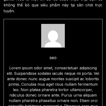
không thể bỏ qua siêu phẩm này tại sân chơi trực
tuyến.
seo
Lorem ipsum odor amet, consectetuer adipiscing
elit. Suspendisse sodales iaculis neque mi porta. Vel
ante donec nunc augue montes suscipit ac lobortis
primis. Conubia mus eget risus nullam fermentum
leo. Non platea pharetra tortor ullamcorper,
ridiculus donec ornare ante. Purus urna aliquam
nullam pharetra phasellus ornare non. Etiam orci
convallis habitasse praesent a. Rhoncus cras mus