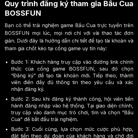
Quy trình đăng ký tham gia Bầu Cua
BOSSFUN
Bạn có thể trải nghiệm game Bầu Cua trực tuyến trên
BOSSFUN mọi lúc, mọi nơi chỉ với vài thao tác đơn
giản. Dưới đây là hướng dẫn chi tiết để tạo tài khoản và
tham gia chốt kèo tại cổng game uy tín này:
Bước 1: Khách hàng truy cập vào đường link chính
thức của cổng game BOSSFUN, sau đó chọn
“Đăng ký” để tạo tài khoản mới. Tiếp theo, thành
viên điền đầy đủ thông tin theo yêu cầu và xác
nhận đăng ký.
Bước 2: Sau khi đăng ký thành công, hội viên tiến
hành đăng nhập vào hệ thống. Tại giao diện chính,
truy cập vào danh mục trò chơi, tìm và chọn “Bầu
Cua” để bắt đầu trải nghiệm.
Bước 3: Cuối cùng, lựa chọn mức cược phù hợp,
đặt tiền theo dự đoán của khách hàng và chờ đợi