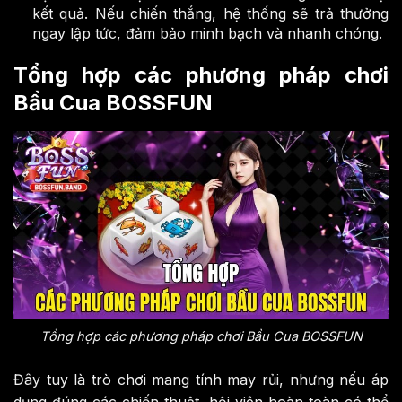
kết quả. Nếu chiến thắng, hệ thống sẽ trả thưởng
ngay lập tức, đảm bảo minh bạch và nhanh chóng.
Tổng hợp các phương pháp chơi
Bầu Cua BOSSFUN
Tổng hợp các phương pháp chơi Bầu Cua BOSSFUN
Đây tuy là trò chơi mang tính may rủi, nhưng nếu áp
dụng đúng các chiến thuật, hội viên hoàn toàn có thể