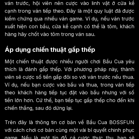
ván trước, hội viên nên cược vào linh vật ở cửa kề
cạnh trong ván tiếp theo. Đây là một quy luật đã được
kiểm chứng qua nhiều ván game. Ví dụ, nếu ván trước
xuất hiện con bầu, cửa kề cạnh có thể là tôm, khách
hàng hãy chốt vào tôm trong ván sau.
Áp dụng chiến thuật gấp thếp
Một chiến thuật được nhiều người chơi Bầu Cua yêu
thích là đánh gấp thếp. Với phương pháp này, thành
viên sẽ cược số tiền gấp đôi so với ván trước nếu thua.
Ví dụ, nếu bạn cược vào bầu và thua, trong ván tiếp
theo khách hàng tiếp tục đặt vào bầu nhưng với số
tiền lớn hơn. Cứ thế, bạn tiếp tục gấp thếp cho đến khi
chiến thắng, sau đó dừng lại.
Trên đây là thông tin cơ bản về Bầu Cua BOSSFUN
với cách chơi cơ bản cùng một vài bí quyết chinh phục
game. Nếu là một tín đồ cá cược thực thụ, bạn sẽ