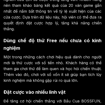
nên tham khảo bảng kết quả của 20 ván game gần
nhất để nắm bắt thông tin về tỷ lệ xuất hiện của các
cửa cược. Dựa trên dữ liệu này, hội viên có thể đưa ra
quyết định đặt cược hợp lý, tăng khả năng chiến
thắng.
Dùng chế độ thử Free nếu chưa có kinh
nghiệm
Một trong những cách chơi hiệu quả dành cho người
mới là thử cược với số tiền nhỏ. Khách hàng có thể
tham gia chơi thử để làm quen và học hỏi chiến thuật.
Thêm vào đó, chơi với số vốn ít sẽ giúp bạn tích lũy
kinh nghiệm mà không gặp rủi ro quá lớn.
Đặt cược vào nhiều linh vật
Để tăng cơ hội chiến thắng với Bầu Cua BOSSFUN,