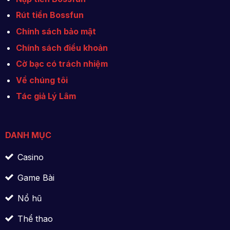
Rút tiền Bossfun
Chính sách bảo mật
Chính sách điều khoản
Cờ bạc có trách nhiệm
Về chúng tôi
Tác giả Lý Lâm
DANH MỤC
Casino
Game Bài
Nổ hũ
Thể thao