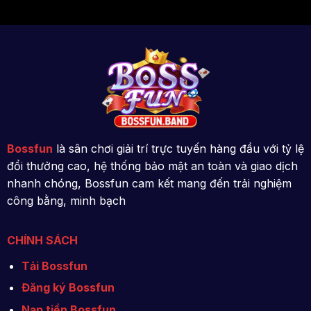
Bossfun
là sân chơi giải trí trực tuyến hàng đầu với tỷ lệ
đổi thưởng cao, hệ thống bảo mật an toàn và giao dịch
nhanh chóng, Bossfun cam kết mang đến trải nghiệm
công bằng, minh bạch
CHÍNH SÁCH
Tải Bossfun
Đăng ký Bossfun
Nạp tiền Bossfun