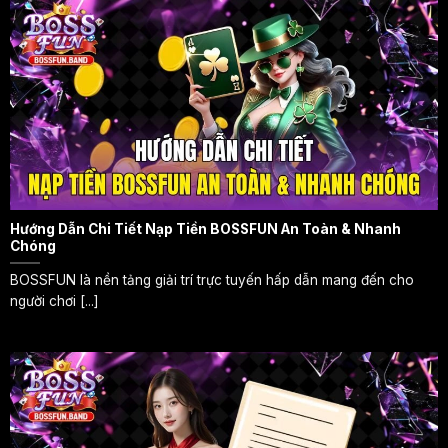
Hướng Dẫn Chi Tiết Nạp Tiền BOSSFUN An Toàn & Nhanh
Chóng
BOSSFUN là nền tảng giải trí trực tuyến hấp dẫn mang đến cho
người chơi [...]